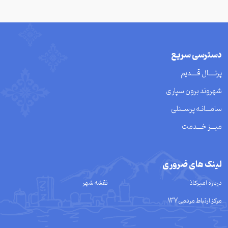
دسترسی سریع
پرتــــال قــــدیم
شهروند برون سپاری
سامـــانـه پرســنلی
میـــز خـــدمت
لینک های ضروری
درباره امیرکلا
نقشه شهر
مرکز ارتباط مردمی137