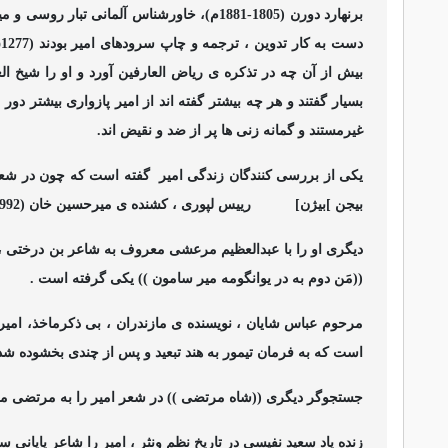
برنهارد دورن (1805-1881م)، خاورشناس آلمانی
بیش از آن چه در تذکره ی ریاض العارفین آورد و او را شیخ العج
بسیار گفتند و هر چه بیشتر گفته اند از امیر پازواری بیشتر د
غیرمستند و گمانه زنی ها پر از ضد و نقیض اند.
یکی از بررسی کنندگان زندگی امیر
گفته است که چون در شعر ا
بیجن ‍‍‍]بی‍ژن]
رییس لپوری ، کشنده ی میرحسین خان (992) است .
دیگری او را با عبدالعظیم مرعشی معروف به شاعر بن درختی 
((مَن دوم به در یوانگومه میر سامون )) یکی گرفته است .
است که به فرمان تیمور به هند تبعید و پس از چندی بخشوده شد و
جستجوگر دیگری ((شاه مرتضی )) در شعر امیر را به مرتضی مرعشی، فرماندار سار
زنده یاد سعید نفیسی در تاریخ نظم ونثر ، امیر را شاعر پایانی 