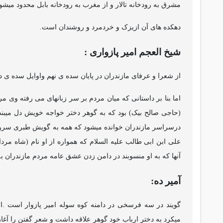
مشرق به رودخانه تالار و از مغرب به رودخانه بابل محدود میشود
دهکده های آن ازیزک و خردمرد و روشندان است.
شیخ العجم امیر پازواری :
از شعرا و عرفای مازندران در پایان سده ی نهم واوایل سده ی د
اما بنا بر داستانی که میان مردم بر سر زبانهای می رفته وی
(حاجی صالح بیک) بود که به گوهر دختر خواجه خویش دل میبندد
درسراسر مازندران خوانده میشود که همه به گویش طبری سرود
علی ابن ابی طالب علیه السلام که همواره از او نام (شاه مردان
آنها که به او منسوبند در دامن زدن عشق عامه مردم مازندران ب
آمیر ده:
گویند در سه فرسخی در دامنه کوه سوله امیر پازوار است .امی
میکرد به دختر ارباب خود گوهر علاقه داشت و شعر گفتن را آغاز