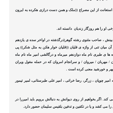
به استعانت از این مصراع ((ملک و همن دست درازی هکرده به ایرون
دانسته اند.
ینش ، صاحب مثنوی رشته گوهر(درگذشته در اواخر سده ی یازدهم
ز آن میان تنی از واژه ی قلیان ((قلیان خوار هکن به مثل شکر)) پی
 ها ی طبری نام ماه دوازدهم میرماه و درگالشی امیر ماه نام ماه
/ مهربان / میروان / و سرانجام امروان که در حمله مغول ویران
 مهر و خورشید معنی کرده است .
میر چوپان ، زرگر، رضا خراتی ، امیر علی طبرستانی، لمیر تیمور
کند. اگر بخواهیم از روی دیوانش به دنبالش برویم باید امیررا در
را می کشد و یا در تکفین و تدفین بلقیس سلیمان حضور دارد.