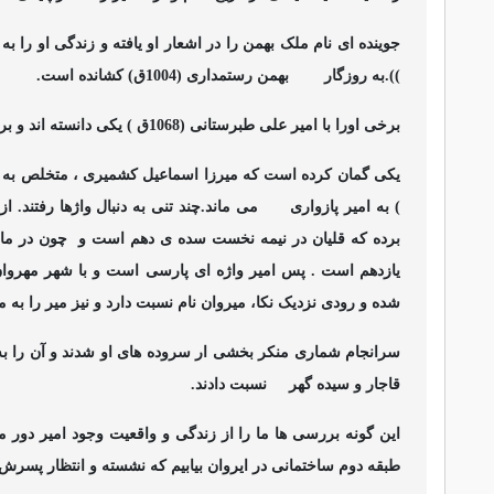
جوینده ای نام ملک بهمن را در اشعار او یافته و زندگی او را 
)).به روزگار
بهمن رستمداری (1004ق) کشانده است.
برخی اورا با امیر علی طبرستانی (1068ق ) یکی دانسته اند و برخی او را هم روزگار زندیان
یکی گمان کرده است که میرزا اسماعیل کشمیری ، متخلص به ب
) به امیر پازواری
می ماند.چند تنی به دنبال واژها رفتند. ا
برده که قلیان در نیمه نخست سده ی دهم است و
چون در ماه
یازدهم است . پس امیر واژه ای پارسی است و با شهر مهروان 
شده و رودی نزدیک نکا، میروان نام نسبت دارد و نیز میر را به
سرانجام شماری منکر بخشی ار سروده های او شدند و آن را به ا
قاجار و سیده گهر
نسبت دادند.
این گونه بررسی ها ما را از زندگی و واقعیت وجود امیر دور می 
طبقه دوم ساختمانی در ایروان بیابیم که نشسته و انتظار پسرش 