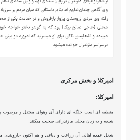
از شعرا و عرفای مازندران در پایان سده ی نهم واوایل سده ی دهم ا
وی آگاهی چندان نداریم اما بنا بر داستانی که میان مردم بر سر زبا
رفته وی مردی ازروستای پازوار بارفروش و در خدمت یکی از م
محلی (حاجی صالح بیک) بود که به گوهر دختر خواجه خو
میبندد و اشعارسوز ناکی برای او میسراید که امروزه دو بیتی ها
درسراسر مازندران خوانده میشود
امیرکلا و بخش مرکزی
امیرکلا:
منطقه ای است جلگه ای دارای آی وهوای معتدل و مرطوب و 
شیعه و به زبان محلی مازندرانی صحبت میکنند.
شغل عمده اهالی آن زراعت و دباغی و هم اکنون جاروبندی م