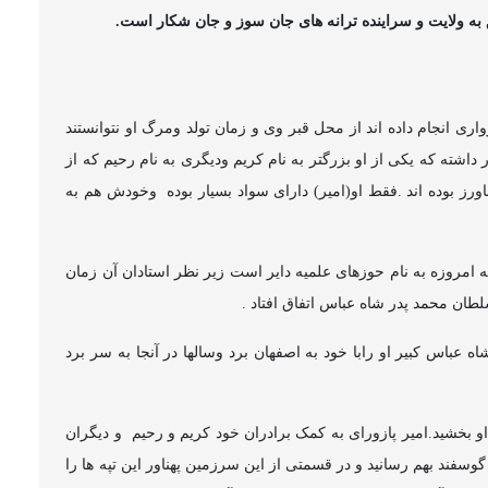
به ولایت و سراینده ترانه های جان سوز و جان شکار است.
ری انجام داده اند از محل قبر وی و زمان تولد ومرگ او نتوانستند
 بیاورند اما امیر پازواری 2برادر داشته که یکی از او بزرگتر به نام کریم ودیگری به نام رحیم که از
رز بوده اند .فقط او(امیر) دارای سواد بسیار بوده
وخودش هم به
 امروزه به نام حوزهای علمیه دایر است زیر نظر استادان آن زمان
طان محمد پدر شاه عباس اتفاق افتاد .
 عباس کبیر او رابا خود به اصفهان برد وسالها در آنجا به سر برد
و بخشید.امیر پازورای به کمک برادران خود کریم و رحیم
و دیگران
 و گوسفند بهم رسانید و در قسمتی از این سرزمین پهناور این تپه ها را