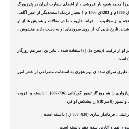
 تبار روسی و میرزا محمد شفیع بار فروشی ، از اعضای سفارت ایران در پترزبورگ
دست به کار تدوین ، ترجمه و چاپ سرودهای امیر بودند (1277ق-1860م و 1283ق-1866 م ) بسیار نزدیک است.دیگر از امیر آگاهی
م و از مجاذیب.... خواند نداریم ،اما در مقالات و همایش ها از او
ور شدند. تاریخ هایی که از روی سرودهای او به دست دادند مغشوش ،
و از ترکیب ((بیجن دل )) استفاده شده ، بنابراین امیر هم روزگار
، طبری سرای سده ی نهم هجری به استعانت مصراعی از شعر امیر
مرحوم عباس شایان ، نویسنده ی مازندران ، بی ذکرماخذ، امیرپازواری را هم روزگار تیمور گورکانی (736-807ق ) دانسته و افزوده
 تیمور ((امیرکلا)) را پیشکش او کرد.
ی (820- 837 ق ) دانسته است .
سده ی نهم و آغازین سده
دهم دانسته است.