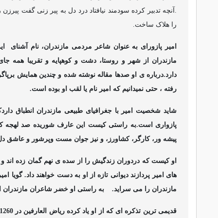
.آنچه تدبیر کرده سودمند نیافتاد درد دل به پیر زنی گفت پیرزن
را هلاک ساخت.
امیر پازورای به عنوان شاعر مردمی مازندران، نام آشنای
ای
مازندران از شهر و روستا، دشت و کوهپایه و تقریبا همه جای 
دارد.درباره ی او صدها مقاله نوشته شده و چندین همایش برپاگر
رفته ، حتی نمیدانیم که امیر نام یا لقب او بوده است.
شاید شخصیت امیر با جغرافیای طبیعی مازندران انطباق دارد
پازواری است.به راستی کیست این عارف شوریده صد لهجه که
پیشه ور، کارگر، کشاورز، و نیز جوان مست وپرشور و عاشق د
او کیست که دردوران زندگیش را از سده ی نهم گمان زده اند و ت
های امیر پردازند دیوانی تازه از او به دست خواهند داد. گویا 
مازندران را می سراید.
به راستی او خضر شاعران مازندران
قدیمی ترین تذکره ای که از او یاد کرده ریاض العارفین در 1260هجری قمری است و این تاریخ با روزهایی