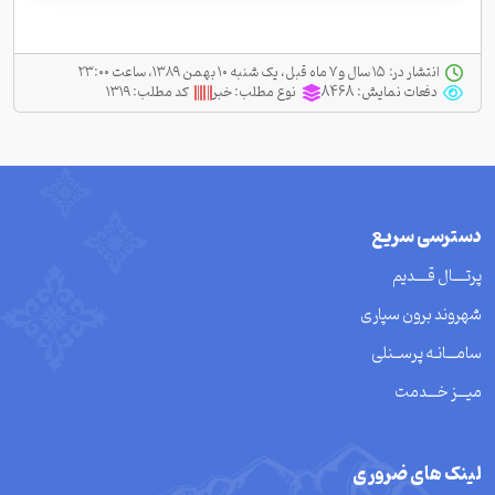
انتشار در:
‫ ‫۱۵ سال و ۷ ماه قبل، یک شنبه ۱۰ بهمن ۱۳۸۹، ساعت ۲۳:۰۰
دفعات نمایش:
8468
نوع مطلب:
خبر
کد مطلب:
۱۳۱۹
دسترسی سریع
پرتــــال قــــدیم
شهروند برون سپاری
سامـــانـه پرســنلی
میـــز خـــدمت
لینک های ضروری