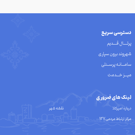
دسترسی سریع
پرتــــال قــــدیم
شهروند برون سپاری
سامـــانـه پرســنلی
میـــز خـــدمت
لینک های ضروری
درباره امیرکلا
نقشه شهر
مرکز ارتباط مردمی137