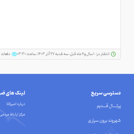
انتشار در:
‫ ‫۱ سال و ۶ ماه قبل، سه شنبه ۲۷ آذر ۱۴۰۳، ساعت ۰۳:۳۰
دفعات 
دسترسی سریع
لینک های ضر
درباره امیرکلا
پرتــــال قــــدیم
مرکز ارتباط مردمی137
شهروند برون سپاری