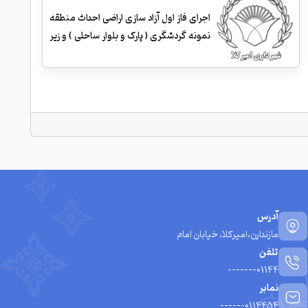
اجرای فاز اول آزاد سازی اراضی احداث منطقه
نمونه گردشگری ( پارک و بلوار ساحلی ) و زیر
سازی و احداث جداول
آدرس
مازندارن،امیرکلا، خیابان امام
تلفن
01144-------
نمابر
0114454------