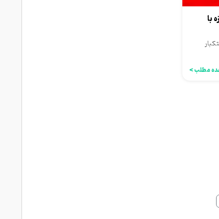
 با
تکبار
ه مطلب >