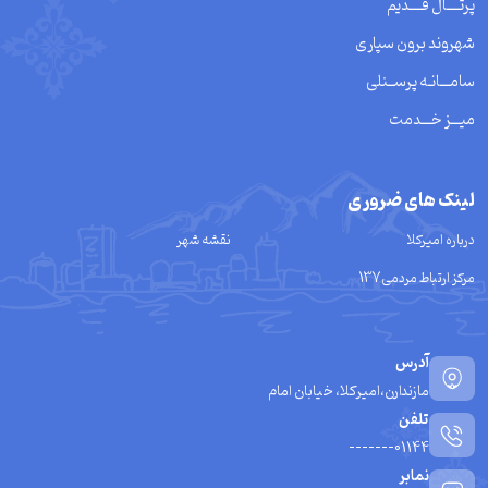
پرتــــال قــــدیم
شهروند برون سپاری
سامـــانـه پرســنلی
میـــز خـــدمت
لینک های ضروری
درباره امیرکلا
نقشه شهر
مرکز ارتباط مردمی137
آدرس
مازندارن،امیرکلا، خیابان امام
تلفن
01144-------
نمابر