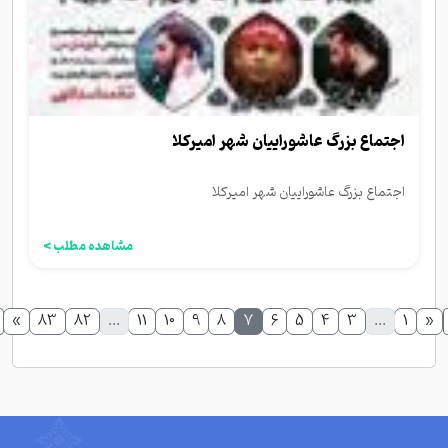
اجتماع بزرگ عاشوراییان شهر امیرکلا
اجتماع بزرگ عاشوراییان شهر امیرکلا
مشاهده مطلب >
»
83
82
...
11
10
9
8
7
6
5
4
3
...
1
«