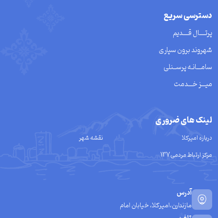
دسترسی سریع
پرتــــال قــــدیم
شهروند برون سپاری
سامـــانـه پرســنلی
میـــز خـــدمت
لینک های ضروری
درباره امیرکلا
نقشه شهر
مرکز ارتباط مردمی137
آدرس
مازندارن،امیرکلا، خیابان امام